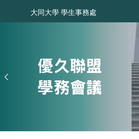
跳
到
大同大學 學生事務處
主
要
內
容
區